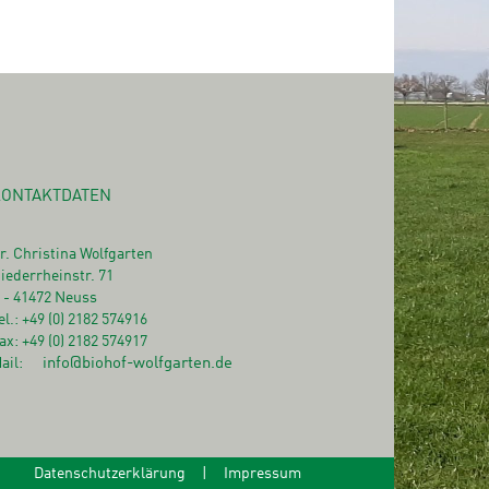
KONTAKTDATEN
r. Christina Wolfgarten
iederrheinstr. 71
 - 41472 Neuss
el.: +49 (0) 2182 574916
ax: +49 (0) 2182 574917
ail:
info@biohof-wolfgarten.de
Datenschutzerklärung
|
Impressum