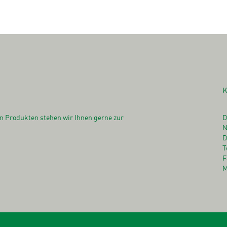
n Produkten stehen wir Ihnen gerne zur
D
N
D
T
F
M